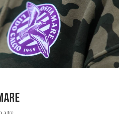
amare
o altro.