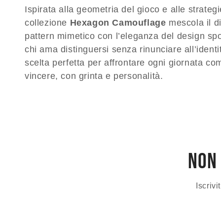
Ispirata alla geometria del gioco e alle strateg
l
collezione
Hexagon Camouflage
mescola il d
e
pattern mimetico con l’eleganza del design spo
z
chi ama distinguersi senza rinunciare all’ident
scelta perfetta per affrontare ogni giornata co
i
vincere, con grinta e personalità.
o
n
e
:
non 
Iscrivi