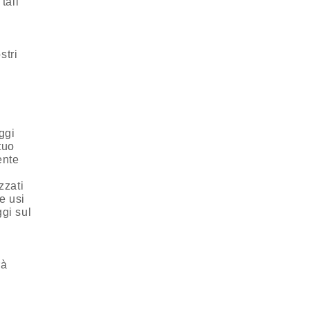
tali
stri
i
ggi
tuo
ente
zzati
e usi
ggi sul
rà