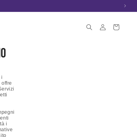
Accedi
Carrello
io
 i
 offre
Servizi
etti
impegni
enti
tà i
mative
ito