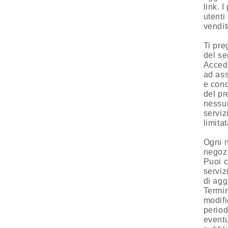
link. 
utenti
vendit
Ti pre
del se
Accede
ad ass
e cond
del pr
nessun
serviz
limita
Ogni n
negozi
Puoi c
serviz
di agg
Termin
modifi
period
eventu