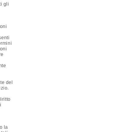
i gli
,
ioni
senti
ermini
ioni
re
nte
te del
zio.
ritto
i
o la