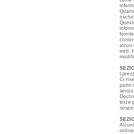
inform
Quando
rischi
Questo
infor
fornite
conten
alcun 
web. R
modifi
SEZIO
I prez
Ci ris
parte 
senza
Declin
terze 
sospen
SEZIO
Alcuni
online