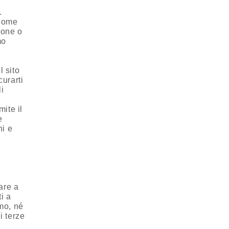
.
 come
ione o
mo
l sito
curarti
i
mite il
e
ni e
are a
ti a
amo, né
i terze