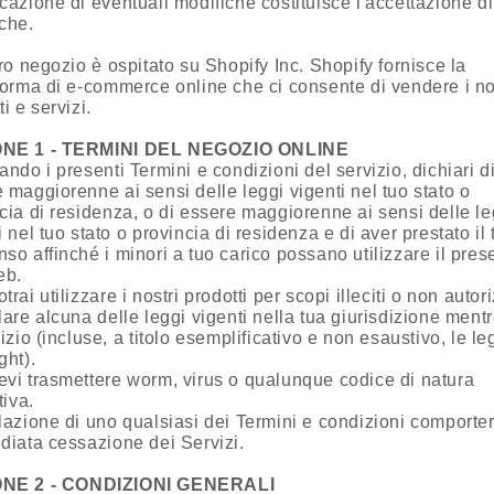
cazione di eventuali modifiche costituisce l'accettazione di 
che.
tro negozio è ospitato su Shopify Inc. Shopify fornisce la
forma di e-commerce online che ci consente di vendere i no
i e servizi.
NE 1 - TERMINI DEL NEGOZIO ONLINE
ando i presenti Termini e condizioni del servizio, dichiari d
 maggiorenne ai sensi delle leggi vigenti nel tuo stato o
cia di residenza, o di essere maggiorenne ai sensi delle le
i nel tuo stato o provincia di residenza e di aver prestato il 
so affinché i minori a tuo carico possano utilizzare il pres
eb.
trai utilizzare i nostri prodotti per scopi illeciti o non autori
lare alcuna delle leggi vigenti nella tua giurisdizione mentr
vizio (incluse, a titolo esemplificativo e non esaustivo, le le
ght).
vi trasmettere worm, virus o qualunque codice di natura
tiva.
lazione di uno qualsiasi dei Termini e condizioni comporte
diata cessazione dei Servizi.
NE 2 - CONDIZIONI GENERALI