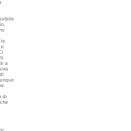
a
ssibile
io.
ano
 le
 o
Ci
ti.
ti a
siva
di
alunque
ve
o di
 che
oi.