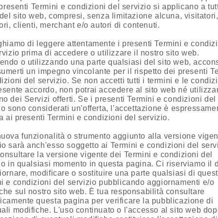
I presenti Termini e condizioni del servizio si applicano a tutt
 del sito web, compresi, senza limitazione alcuna, visitatori
ori, clienti, merchant e/o autori di contenuti.
ghiamo di leggere attentamente i presenti Termini e condiz
rvizio prima di accedere o utilizzare il nostro sito web.
ndo o utilizzando una parte qualsiasi del sito web, accon
umerti un impegno vincolante per il rispetto dei presenti T
izioni del servizio. Se non accetti tutti i termini e le condiz
esente accordo, non potrai accedere al sito web né utilizza
o dei Servizi offerti. Se i presenti Termini e condizioni del
io sono considerati un'offerta, l'accettazione è espressame
ta ai presenti Termini e condizioni del servizio.
uova funzionalità o strumento aggiunto alla versione vigen
o sarà anch'esso soggetto ai Termini e condizioni del servi
onsultare la versione vigente dei Termini e condizioni del
io in qualsiasi momento in questa pagina. Ci riserviamo il di
iornare, modificare o sostituire una parte qualsiasi di quest
i e condizioni del servizio pubblicando aggiornamenti e/o
che sul nostro sito web. È tua responsabilità consultare
icamente questa pagina per verificare la pubblicazione di
ali modifiche. L'uso continuato o l'accesso al sito web dop