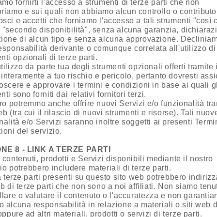
mo fornirti l'accesso a strumenti di terze parti che non
riamo e sui quali non abbiamo alcun controllo o contributo
sci e accetti che forniamo l'accesso a tali strumenti "così
 "secondo disponibilità", senza alcuna garanzia, dichiaraz
ione di alcun tipo e senza alcuna approvazione. Declinia
esponsabilità derivante o comunque correlata all'utilizzo di
nti opzionali di terze parti.
tilizzo da parte tua degli strumenti opzionali offerti tramite i
interamente a tuo rischio e pericolo, pertanto dovresti assi
oscere e approvare i termini e condizioni in base ai quali gl
ti sono forniti dai relativi fornitori terzi.
uro potremmo anche offrire nuovi Servizi e/o funzionalità tra
eb (tra cui il rilascio di nuovi strumenti e risorse). Tali nuov
nalità e/o Servizi saranno inoltre soggetti ai presenti Termi
ioni del servizio.
NE 8 - LINK A TERZE PARTI
 contenuti, prodotti e Servizi disponibili mediante il nostro
io potrebbero includere materiali di terze parti.
 a terze parti presenti su questo sito web potrebbero indirizz
eb di terze parti che non sono a noi affiliati. Non siamo tenu
llare o valutare il contenuto o l'accuratezza e non garanti
 alcuna responsabilità in relazione a materiali o siti web d
oppure ad altri materiali, prodotti o servizi di terze parti.