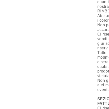
quanti
nostr
RIMB
Abbiam
i colo
Non po
accura
Ci ris
vendit
giuris
riservi
Tutte 
modifi
discre
qualsi
prodot
vietat
Non ga
altri 
eventu
SEZI
FATT
Ci ris