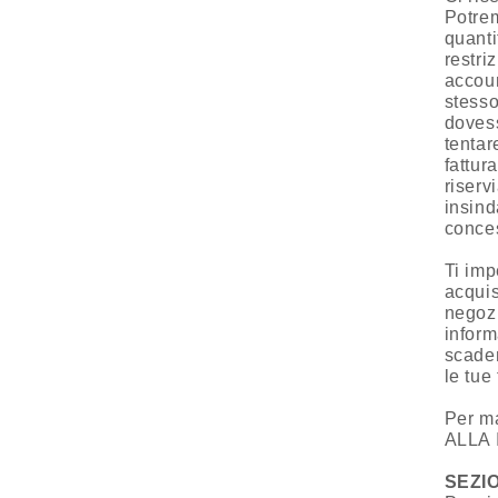
Potrem
quanti
restri
accoun
stesso
dovess
tentar
fattur
riservi
insind
conces
Ti imp
acquis
negozi
inform
scaden
le tue
Per ma
ALLA 
SEZI