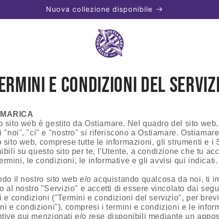
Spedizione gratuita sopra i €50
ermini e condizioni del serviz
MARICA
 sito web è gestito da Ostiamare. Nel quadro del sito web,
i "noi", "ci" e "nostro" si riferiscono a Ostiamare. Ostiamare
 sito web, comprese tutte le informazioni, gli strumenti e i 
ibili su questo sito per te, l'Utente, a condizione che tu acc
 termini, le condizioni, le informative e gli avvisi qui indicati.
ndo il nostro sito web e/o acquistando qualcosa da noi, ti 
to al nostro "Servizio" e accetti di essere vincolato dai segu
i e condizioni ("Termini e condizioni del servizio", per brevi
ni e condizioni"), compresi i termini e condizioni e le infor
tive qui menzionati e/o rese disponibili mediante un appos