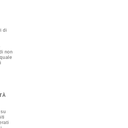
i di
o
 di non
 quale
i
TÀ
 su
iti
rati
i