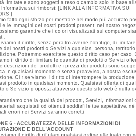
tà limitate e sono soggetti a reso o cambio solo in base all
a Informativa sui rimborsi: [LINK ALLA INFORMATIVA SUI
ORSI]
o fatto ogni sforzo per mostrare nel modo più accurato po
ri e le immagini dei nostri prodotti presenti nel nostro negoz
ssiamo garantire che i colori visualizzati sul computer si
ti.
erviamo il diritto, senza peraltro averne l’obbligo, di limitare
e dei nostri prodotti o Servizi a qualsiasi persona, territorio
dizione. Potremmo esercitare questo diritto caso per caso. 
amo il diritto di limitare le quantità di prodotti o Servizi offer
le descrizioni dei prodotti e i prezzi dei prodotti sono sogget
ca in qualsiasi momento e senza preavviso, a nostra esclu
zione. Ci riserviamo il diritto di interrompere la produzione 
asi prodotto in qualsiasi momento. Qualsiasi offerta di qu
to o Servizio proposta attraverso questo sito web è nulla o
a.
rantiamo che la qualità dei prodotti, Servizi, informazioni 
materiali acquistati od ottenuti soddisfi le tue aspettative, né
ali errori nei Servizi saranno corretti.
ONE 6 - ACCURATEZZA DELLE INFORMAZIONI DI
URAZIONE E DELL'ACCOUNT
erviamo il diritto di rifiutare qualsiasi ordine effettuato con n