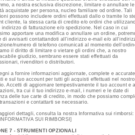
mo, a nostra esclusiva discrezione, limitare o annullare le
tà acquistate per persona, nucleo familiare od ordine. Tali
zioni possono includere ordini effettuati dallo o tramite lo s
t cliente, la stessa carta di credito e/o ordini che utilizzan
 indirizzo di fatturazione e/o spedizione. Nel caso in cui
imo apportare una modifica o annullare un ordine, potre
e di avvisarti contattandoti all'indirizzo e-mail e/o all'indiriz
azione/numero di telefono comunicati al momento dell'ordin
amo il diritto di limitare o vietare gli ordini che, a nostro
acabile giudizio, sembrano essere stati effettuati da
sionari, rivenditori o distributori.
egni a fornire informazioni aggiornate, complete e accurate
ti e sul tuo account per tutti gli acquisti effettuati nel nostro
o. Accetti di aggiornare tempestivamente il tuo account e a
azioni, tra cui il tuo indirizzo e-mail, i numeri e le date di
za delle tue carte di credito, in modo che possiamo compl
 transazioni e contattarti se necessario.
ggiori dettagli, consulta la nostra Informativa sui rimborsi:
INFORMATIVA SUI RIMBORSI]
ONE 7 - STRUMENTI OPZIONALI