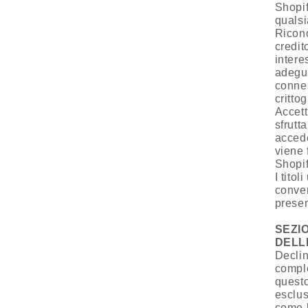
Shopif
qualsi
Ricono
credit
intere
adegua
connes
crittog
Accett
sfrutt
accede
viene 
Shopif
I tito
conven
presen
SEZI
DELL
Declin
comple
questo
esclus
come b