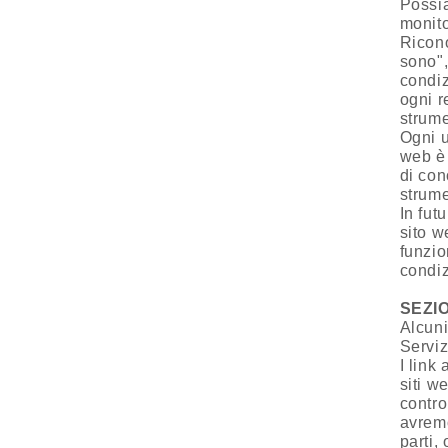
Possia
monito
Ricono
sono",
condiz
ogni r
strume
Ogni u
web è 
di con
strumen
In fut
sito w
funzio
condiz
SEZIO
Alcuni
Serviz
I link
siti w
contro
avremo
parti, 