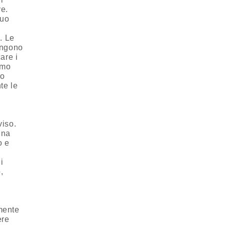
ve.
tuo
. Le
engono
care i
amo
to
te le
viso.
una
o e
i
,
amente
ere