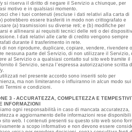
y si riserva il diritto di negare il Servizio a chiunque, per
asi motivo e in qualsiasi momento.
sci che i tuoi contenuti (escluse i dati relativi alla carta di
o) potrebbero essere trasferiti in modo non crittografato e
ssare (a) trasmissioni su diverse reti; e (b) modifiche per
rsi e allinearsi ai requisiti tecnici delle reti o dei dispositiv
sione. I dati relativi alle carte di credito vengono sempre
rafati durante il trasferimento in rete.
i di non riprodurre, duplicare, copiare, vendere, rivendere 
are nessuna parte del Servizio, di non utilizzare il Servizio,
re al Servizio o a qualsiasi contatto sul sito web tramite il
fornito il Servizio, senza l’espressa autorizzazione scritta d
y.
li utilizzati nel presente accordo sono inseriti solo per
ienza, ma non limiteranno o influiranno in alcun modo sui
ti Termini e condizioni.
ONE 3 - ACCURATEZZA, COMPLETEZZA E TEMPESTIVI
E INFORMAZIONI
iamo ogni responsabilità in caso di mancata accuratezza,
tezza e aggiornamento delle informazioni rese disponibili
 sito web. I contenuti presenti su questo sito web sono forn
ivamente a scopo informativo e non devono essere conside
ase unica per prendere decisioni, senza consultare fonti d