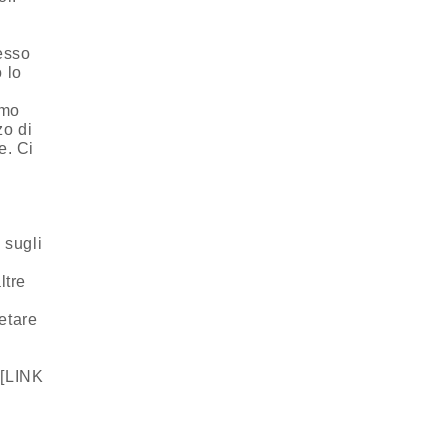
tesso
o lo
mmo
zo di
e. Ci
 sugli
ltre
etare
 [LINK