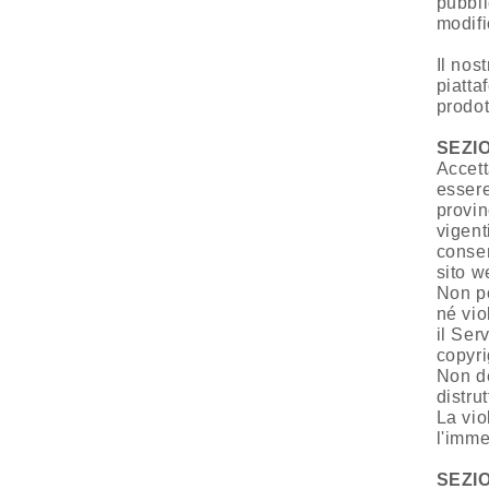
pubbli
modifi
Il nos
piatta
prodott
SEZIO
Accett
essere
provin
vigent
consen
sito w
Non po
né vio
il Ser
copyri
Non de
distrut
La vio
l'imme
SEZIO