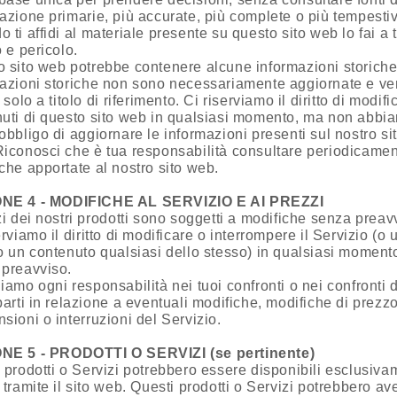
azione primarie, più accurate, più complete o più tempesti
 ti affidi al materiale presente su questo sito web lo fai a 
o e pericolo.
 sito web potrebbe contenere alcune informazioni storiche
mazioni storiche non sono necessariamente aggiornate e v
 solo a titolo di riferimento. Ci riserviamo il diritto di modifi
uti di questo sito web in qualsiasi momento, ma non abbi
obbligo di aggiornare le informazioni presenti sul nostro si
iconosci che è tua responsabilità consultare periodicamen
che apportate al nostro sito web.
NE 4 - MODIFICHE AL SERVIZIO E AI PREZZI
zi dei nostri prodotti sono soggetti a modifiche senza preav
erviamo il diritto di modificare o interrompere il Servizio (o 
o un contenuto qualsiasi dello stesso) in qualsiasi moment
 preavviso.
iamo ogni responsabilità nei tuoi confronti o nei confronti d
parti in relazione a eventuali modifiche, modifiche di prezzo
sioni o interruzioni del Servizio.
NE 5 - PRODOTTI O SERVIZI (se pertinente)
 prodotti o Servizi potrebbero essere disponibili esclusiv
 tramite il sito web. Questi prodotti o Servizi potrebbero av