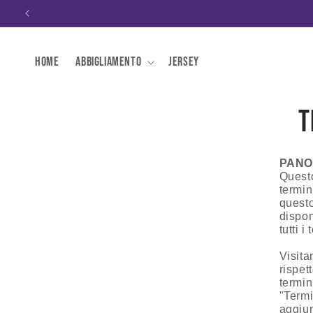
Vai
direttamente
ai contenuti
Home
Abbigliamento
Jersey
T
PANO
Questo
termin
questo
dispon
tutti i
Visita
rispet
termin
"Termi
aggiun